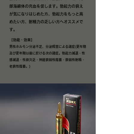
部海綿体の充血を促します。勃起力の衰え
が気になりはじめた方、勃起力をもっと高
めたい方、射精力の乏しい方へオススメで
す。
【効能・効果】
男性ホルモン分泌不足、分泌障害による諸症(更年期
及び更年期以後に於ける次の諸症。勃起力減退・性
感減退・性欲欠乏・神経衰弱性蔭萎・衰弱性射精・
老衰性蔭萎。)