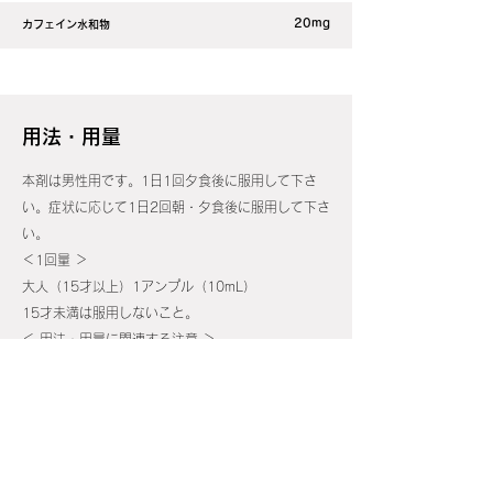
20mg
カフェイン水和物
用法・用量
本剤は男性用です。1日1回夕食後に服用して下さ
い。症状に応じて1日2回朝・夕食後に服用して下さ
い。
＜1回量 ＞
大人（15才以上）1アンプル（10mL）
15才未満は服用しないこと。
＜ 用法・用量に関連する注意 ＞
（1）定められた用法、用量を厳守して下さい。
（2）内服にのみ使用して下さい。
副作用情報