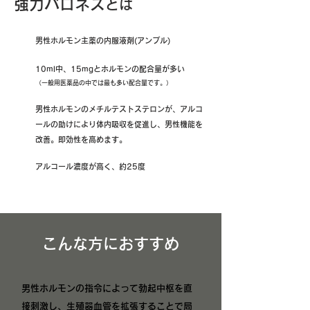
強力バロネス
とは
男性ホルモン主薬の内服液剤(アンプル)
10ml中、15mgとホルモンの配合量が多い
（一般用医薬品の中では最も多い配合量です。）
男性ホルモンのメチルテストステロンが、アルコ
ールの助けにより体内吸収を促進し、男性機能を
改善。即効性を高めます。
アルコール濃度が高く、約25度
​こんな方におすすめ
男性ホルモンの指令によって勃起中枢を直
接刺激し、生殖器血管を拡張することで局