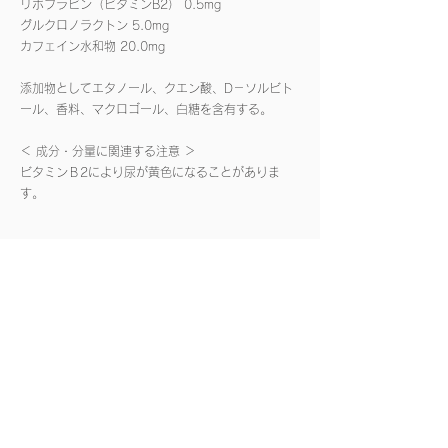
リボフラビン（ビタミンB2） 0.5mg
グルクロノラクトン 5.0mg
カフェイン水和物 20.0mg
添加物としてエタノール、クエン酸、D－ソルビト
ール、香料、マクロゴール、白糖を含有する。
＜ 成分・分量に関連する注意 ＞
ビタミンＢ2により尿が黄色になることがありま
す。
医薬品分類
医薬品分類： 第1類医薬品