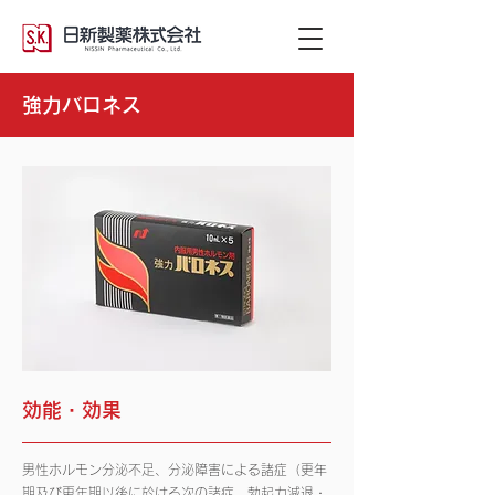
強力バロネス
効能・効果
男性ホルモン分泌不足、分泌障害による諸症（更年
期及び更年期以後に於ける次の諸症。勃起力減退・