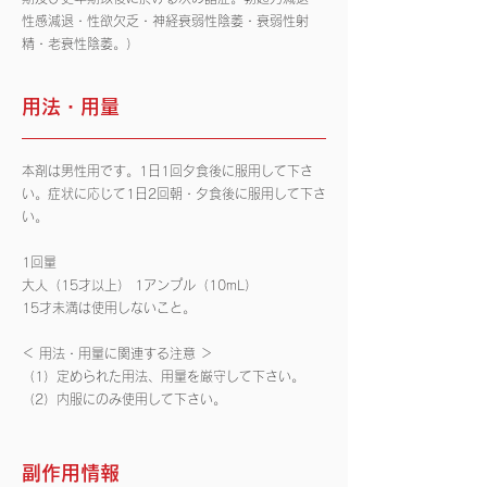
性感減退・性欲欠乏・神経衰弱性陰萎・衰弱性射
精・老衰性陰萎。）
用法・用量
本剤は男性用です。1日1回夕食後に服用して下さ
い。症状に応じて1日2回朝・夕食後に服用して下さ
い。
1回量
大人（15才以上） 1アンプル（10mL）
15才未満は使用しないこと。
＜ 用法・用量に関連する注意 ＞
（1）定められた用法、用量を厳守して下さい。
（2）内服にのみ使用して下さい。
副作用情報