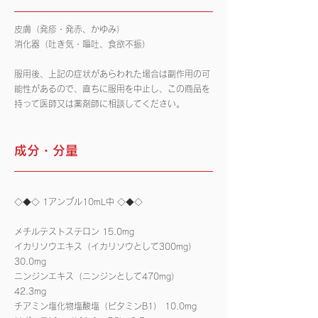
皮膚（発疹・発赤、かゆみ）
消化器（吐き気・嘔吐、食欲不振）
服用後、上記の症状があらわれた場合は副作用の可
能性があるので、直ちに服用を中止し、この商品を
持って医師又は薬剤師に相談してください。
成分・分量
◇◆◇ 1アンプル10mL中 ◇◆◇
メチルテストステロン 15.0mg
イカリソウエキス（イカリソウとして300mg）
30.0mg
ニンジンエキス（ニンジンとして470mg）
42.3mg
チアミン塩化物塩酸塩（ビタミンB1） 10.0mg